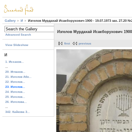
Gallery
И
Изгелов Мурдахай Исакборухович 1900 - 19.07.1973 зах. 27.20 №
Изгелов Мурдахай Исакборухович 1900 -
Advanced Search
first
previous
View Slideshow
И
1. Исхаков...
...
20. Игланов...
21. Изгелов Або...
22. Изгелов...
23. Изгелов...
24. Изгелов...
25. Изгелов...
26. Изгелова...
...
342. Кайкова З...