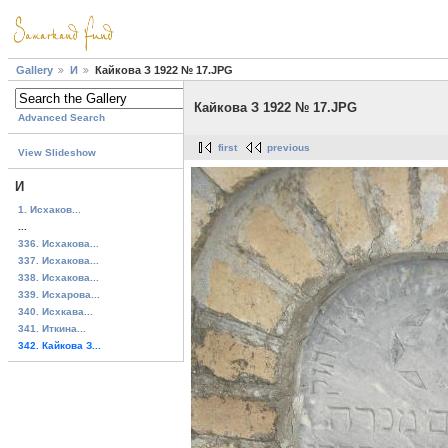
Gallery
И
Кайкова З 1922 № 17.JPG
Кайкова З 1922 № 17.JPG
Advanced Search
first
previous
View Slideshow
И
1. Исхаков...
...
336. Исхакова...
337. Исхакова...
338. Исхакова...
339. Исхарова...
340. Исхкава...
341. Иткина...
342. Кайкова З...