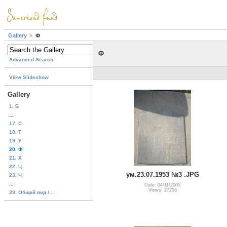
Gallery
Ф
Ф
Advanced Search
View Slideshow
Gallery
1. Б
...
17. C
18. T
19. У
20. Ф
21. Х
22. Ц
ум.23.07.1953 №3 .JPG
23. Ч
...
Date: 04/11/2005
Views: 27208
29. Общий вид /...