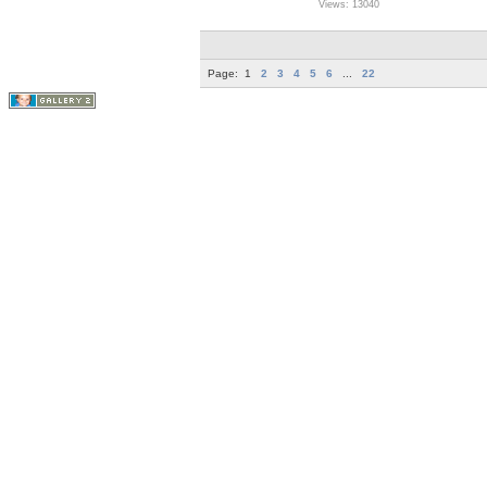
Views: 13040
Page:
1
2
3
4
5
6
...
22