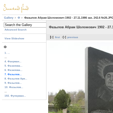
Gallery
Ф
Фазылов Абрам Шоломович 1902 - 27.11.1986 зах. 242.6 №26.JP
Фазылов Абрам Шоломович 1902 - 27.11
Advanced Search
first
previous
View Slideshow
Ф
1. ...
...
4. Фаерман...
5. Фазилова...
6. Фазилова...
7. Фазылов...
8. Фазылов Ари...
9. Фазылов...
10. Фазылов...
...
192. Фуперман...