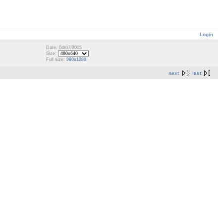
Login
Date: 04/07/2005
Size:
Full size:
960x1280
next
last