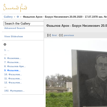
Gallery
Ф
Фазылов Арон - Борух Нисимович 20.09.1920 - 17.07.1978 зах. 
Фазылов Арон - Борух Нисимович 20.09.
Advanced Search
first
previous
View Slideshow
Ф
1. ...
...
6. Фазилова...
7. Фазылов...
8. Фазылов Ари...
9. Фазылов...
10. Фазылов...
11. Фазылов...
12. Фазылов...
...
192. Фуперман...