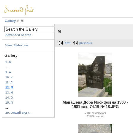
Gallery
М
М
Advanced Search
first
previous
View Slideshow
Gallery
1. Б
...
9. A
10. К
11. Л
12. М
13. H
14. О
Мавашева Дора Иосифовна 1938 -
15. П
1981 зах. 74.19 № 18.JPG
...
29. Общий вид /...
Date: 04/03/2005
Views: 10793