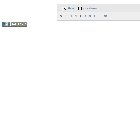
first
previous
Page:
1
2
3
4
5
6
...
55