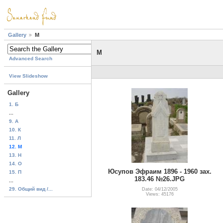
Gallery
М
М
Advanced Search
View Slideshow
Gallery
1. Б
...
9. A
10. К
11. Л
12. М
13. H
14. О
Юсупов Эфраим 1896 - 1960 зах.
15. П
183.46 №26.JPG
...
29. Общий вид /...
Date: 04/12/2005
Views: 45176