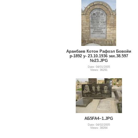
Аранбаев Котон Рафоэл Бовойи
р-1892 у- 23.10.1936 зах.38.597
№23.JPG
Date: 04/01/2005
Views: 36291
АБ5FA4~1.JPG
Date: 04/02/2005
Views: 38264