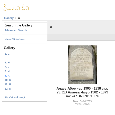
Gallery
A
A
Advanced Search
View Slideshow
Gallery
1. Б
...
6. Ж
7. З
8. И
9. A
10. К
11. Л
Алаев Абомиер 1900 - 1938 зах.
12. М
79.313 Алаева Яшуо 1902 - 1979
...
зах.247.348 №19.JPG
29. Общий вид /...
Date: 04/06/2005
Views: 70336