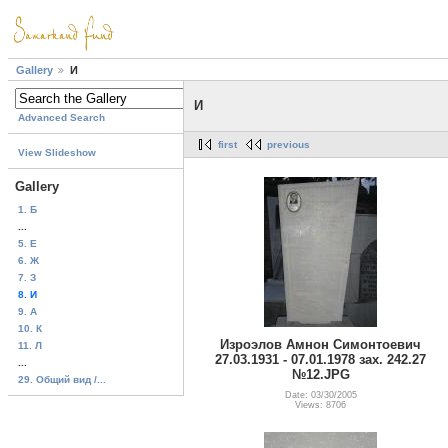
Gallery
И
И
Advanced Search
first
previous
View Slideshow
Gallery
1. Б
...
5. Е
6. Ж
7. З
8. И
9. A
10. К
Изроэлов Амнон Симонтоевич
11. Л
27.03.1931 - 07.01.1978 зах. 242.27
...
№12.JPG
29. Общий вид /...
Date: 03/30/2005
Views: 8706