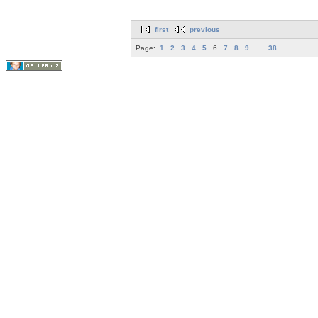
first
previous
Page:
1
2
3
4
5
6
7
8
9
...
38