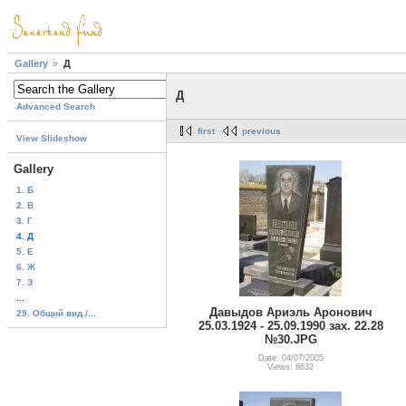
Gallery
Д
Д
Advanced Search
first
previous
View Slideshow
Gallery
1. Б
2. В
3. Г
4. Д
5. Е
6. Ж
7. З
...
Давыдов Ариэль Аронович
29. Общий вид /...
25.03.1924 - 25.09.1990 зах. 22.28
№30.JPG
Date: 04/07/2005
Views: 8632