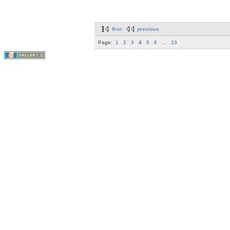
first
previous
Page:
1
2
3
4
5
6
...
13