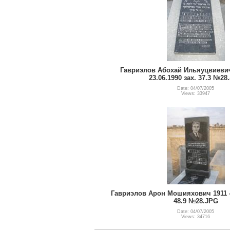
Гавриэлов Абохай Ильяуцвиевич 
23.06.1990 зах. 37.3 №28
Date: 04/07/2005
Views: 33947
Гавриэлов Арон Мошияхович 1911 - 
48.9 №28.JPG
Date: 04/07/2005
Views: 34716