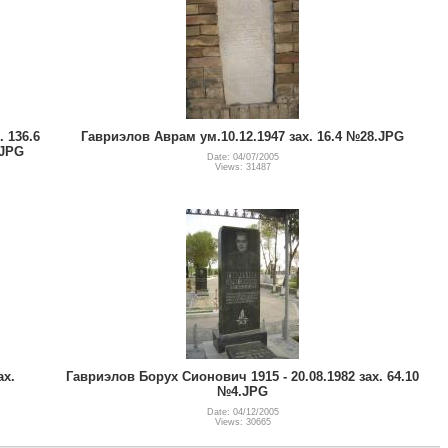
 136.6
Гавриэлов Аврам ум.10.12.1947 зах. 16.4 №28.JPG
.JPG
Date: 04/07/2005
Views: 31487
ах.
Гавриэлов Борух Сионович 1915 - 20.08.1982 зах. 64.10
№4.JPG
Date: 04/12/2005
Views: 30665