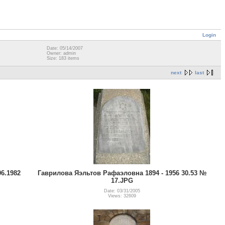
Login
Date: 05/14/2007
Owner: admin
Size: 183 items
next
last
6.1982
Гаврилова Яэльтов Рафаэловна 1894 - 1956 30.53 №
17.JPG
Date: 03/31/2005
Views: 32609