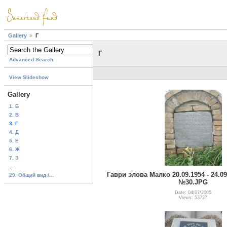
Gallery
Г
Г
Advanced Search
View Slideshow
Gallery
1. Б
2. В
3. Г
4. Д
5. Е
6. Ж
7. З
...
Гаври элова Малко 20.09.1954 - 24.09
29. Общий вид /...
№30.JPG
Date: 04/07/2005
Views: 53727