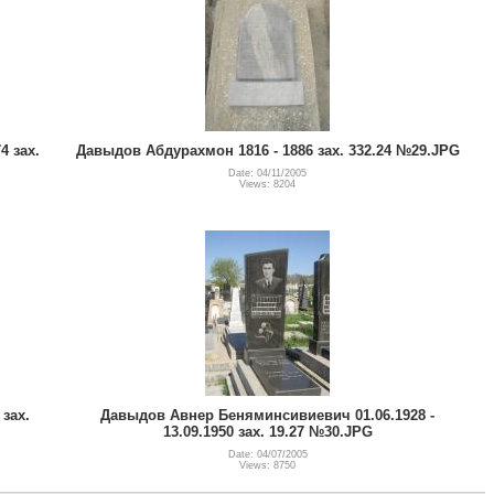
4 зах.
Давыдов Абдурахмон 1816 - 1886 зах. 332.24 №29.JPG
Date: 04/11/2005
Views: 8204
зах.
Давыдов Авнер Беняминсивиевич 01.06.1928 -
13.09.1950 зах. 19.27 №30.JPG
Date: 04/07/2005
Views: 8750