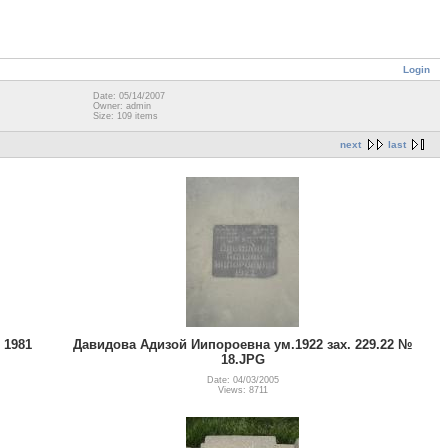
Login
Date: 05/14/2007
Owner: admin
Size: 109 items
next
last
 1981
Давидова Адизой Иипороевна ум.1922 зах. 229.22 №
18.JPG
Date: 04/03/2005
Views: 8711