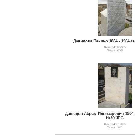
Давидова Панино 1884 - 1964 з
Date: 04/08/2005
Views: 7290
Давыдов Абрам Ильязарович 1904 - 
№30.JPG
Date: 04/07/2005
Views: 8421