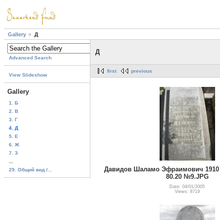
Gallery
Д
Д
Advanced Search
first
previous
View Slideshow
Gallery
1. Б
2. В
3. Г
4. Д
5. Е
6. Ж
7. З
...
Давидов Шаламо Эфраимович 1910 - 
29. Общий вид /...
80.20 №9.JPG
Date: 04/01/2005
Views: 8719