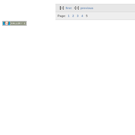
first
previous
Page:
1
2
3
4
5