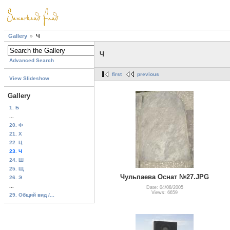
Gallery
Ч
Ч
Advanced Search
first
previous
View Slideshow
Gallery
1. Б
...
20. Ф
21. Х
22. Ц
23. Ч
24. Ш
25. Щ
Чульпаева Оснат №27.JPG
26. Э
...
Date: 04/08/2005
Views: 6659
29. Общий вид /...