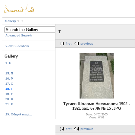
Gallery
T
T
Advanced Search
first
previous
View Slideshow
Gallery
1. Б
...
15. П
16. Р
17. C
18. T
19. У
20. Ф
Тутиев Шоломо Нисимович 1902 -
21. Х
1921 зах. 67.46 № 15 .JPG
...
29. Общий вид /...
Date: 04/02/2005
Views: 6493
first
previous