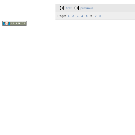
first
previous
Page:
1
2
3
4
5
6
7
8