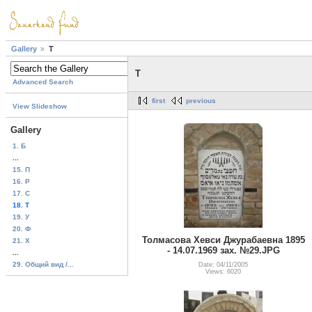
Gallery
T
T
Advanced Search
first
previous
View Slideshow
Gallery
1. Б
...
15. П
16. Р
17. C
18. T
19. У
20. Ф
Толмасова Хевси Джурабаевна 1895
21. Х
- 14.07.1969 зах. №29.JPG
...
29. Общий вид /...
Date: 04/11/2005
Views: 6020