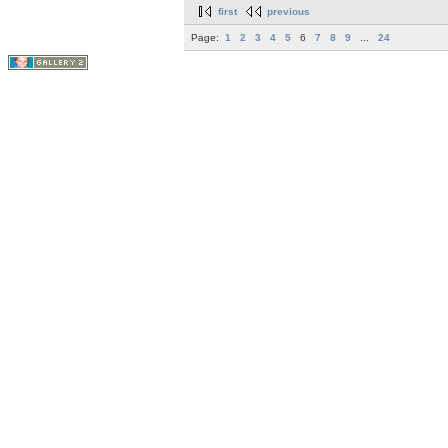
first
previous
Page:
1
2
3
4
5
6
7
8
9
...
24