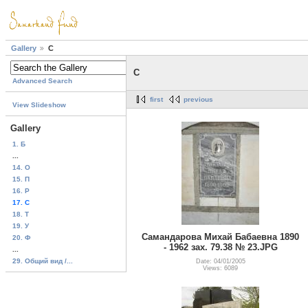
Gallery
C
C
Advanced Search
first
previous
View Slideshow
Gallery
1. Б
...
14. О
15. П
16. Р
17. C
18. T
19. У
Самандарова Михай Бабаевна 1890
20. Ф
- 1962 зах. 79.38 № 23.JPG
...
29. Общий вид /...
Date: 04/01/2005
Views: 6089