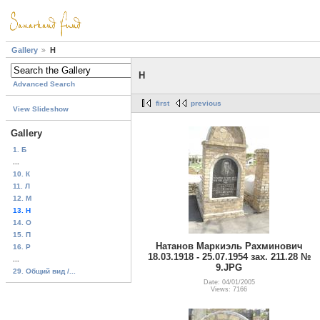
Gallery
H
H
Advanced Search
first
previous
View Slideshow
Gallery
1. Б
...
10. К
11. Л
12. М
13. H
14. О
15. П
Натанов Маркиэль Рахминович
16. Р
18.03.1918 - 25.07.1954 зах. 211.28 №
...
9.JPG
29. Общий вид /...
Date: 04/01/2005
Views: 7166