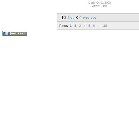
Date: 04/01/2005
Views: 7166
first
previous
Page:
1
2
3
4
5
6
...
18