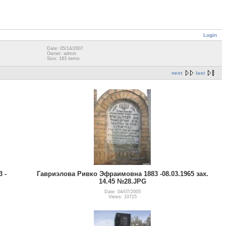
Login
Date: 05/14/2007
Owner: admin
Size: 183 items
next
last
 -
Гавриэлова Ривко Эфраимовна 1883 -08.03.1965 зах.
14.45 №28.JPG
Date: 04/07/2005
Views: 10715