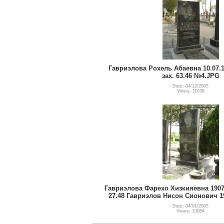
Гавриэлова Рохель Абаевна 10.07.19
зах. 63.46 №4.JPG
Date: 04/12/2005
Views: 11038
Гавриэлова Фарехо Хизкияевна 1907 -
27.48 Гавриэлов Нисон Сионович 19
Date: 04/01/2005
Views: 10984