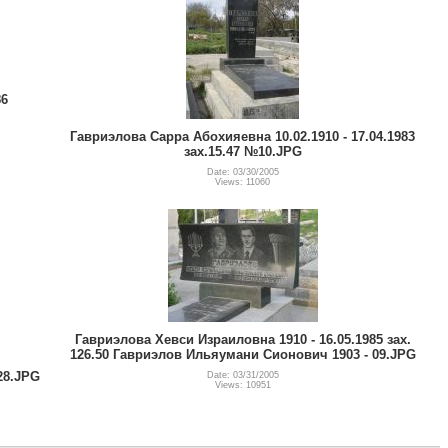
86
Гавриэлова Сарра Абохияевна 10.02.1910 - 17.04.1983
зах.15.47 №10.JPG
Date: 03/30/2005
Views: 11060
Гавриэлова Хевси Израиловна 1910 - 16.05.1985 зах.
126.50 Гавриэлов Ильяумани Сионович 1903 - 09.JPG
№28.JPG
Date: 03/31/2005
Views: 10951