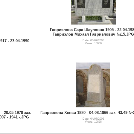
Гавриэлова Сара Шауловна 1905 - 22.04.19
Гавриэлов Михаэл Гавриэлович №15.JPG
17 - 23.04.1990
Date: 04/02/2005
Views: 10959
 20.05.1978 зах.
Гавриэлова Хевси 1880 - 04.08.1966 зах. 43.49 
07 - 1941 -.JPG
Date: 04/07/2005
Views: 10868