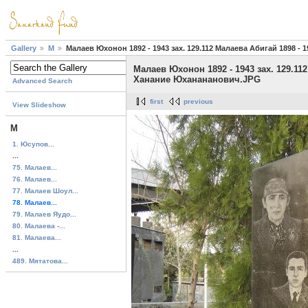
Gallery
М
Малаев Юхонон 1892 - 1943 зах. 129.112 Малаева Абигай 1898 
Малаев Юхонон 1892 - 1943 зах. 129.11
Ханание Юханананович.JPG
Advanced Search
first
previous
View Slideshow
М
1. Юсупов...
...
75. Малаев...
76. Малаев...
77. Малаев Шоул...
78. Малаев...
79. Малаев Яудо...
80. Малаева -...
81. Малаева...
...
489. Мятатова...