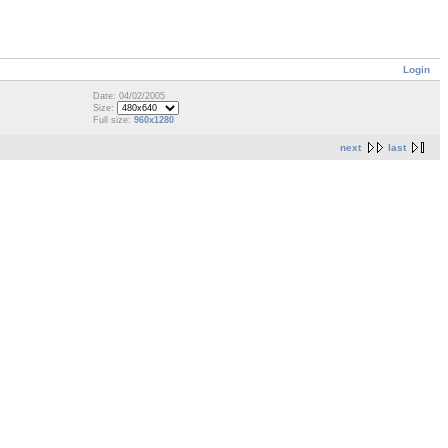
Login
Date: 04/02/2005
Size:
Full size:
960x1280
next
last