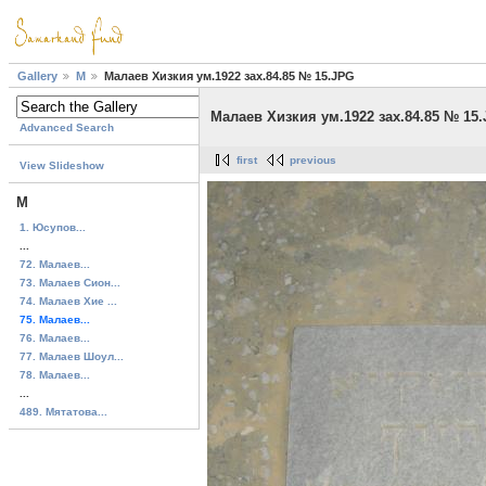
Gallery
М
Малаев Хизкия ум.1922 зах.84.85 № 15.JPG
Малаев Хизкия ум.1922 зах.84.85 № 15
Advanced Search
first
previous
View Slideshow
М
1. Юсупов...
...
72. Малаев...
73. Малаев Сион...
74. Малаев Хие ...
75. Малаев...
76. Малаев...
77. Малаев Шоул...
78. Малаев...
...
489. Мятатова...