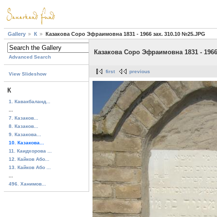
Gallery
К
Казакова Соро Эфраимовна 1831 - 1966 зах. 310.10 №25.JPG
Казакова Соро Эфраимовна 1831 - 1966
Advanced Search
first
previous
View Slideshow
К
1. Кавакбаланд...
...
7. Казаков...
8. Казаков...
9. Казакова...
10. Казакова...
11. Каидхорова ...
12. Кайков Або...
13. Кайков Або ...
...
496. Ханимов...