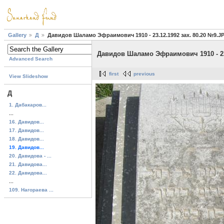
Gallery
Д
Давидов Шаламо Эфраимович 1910 - 23.12.1992 зах. 80.20 №9.J
Давидов Шаламо Эфраимович 1910 - 23.
Advanced Search
first
previous
View Slideshow
Д
1. Дабакаров...
...
16. Давидов...
17. Давидов...
18. Давидов...
19. Давидов...
20. Давидова - ...
21. Давидова...
22. Давидова...
...
109. Нагораева ...