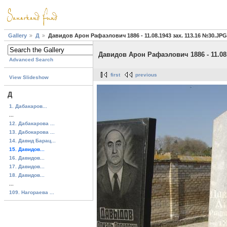
Gallery
Д
Давидов Арон Рафаэлович 1886 - 11.08.1943 зах. 113.16 №30.JPG
Давидов Арон Рафаэлович 1886 - 11.08.
Advanced Search
first
previous
View Slideshow
Д
1. Дабакаров...
...
12. Дабакарова ...
13. Дабокарова ...
14. Давид Барац...
15. Давидов...
16. Давидов...
17. Давидов...
18. Давидов...
...
109. Нагораева ...