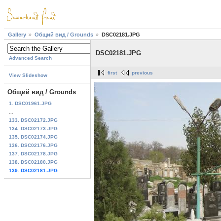
Gallery
Общий вид / Grounds
DSC02181.JPG
DSC02181.JPG
Advanced Search
first
previous
View Slideshow
Общий вид / Grounds
1. DSC01961.JPG
...
133. DSC02172.JPG
134. DSC02173.JPG
135. DSC02174.JPG
136. DSC02176.JPG
137. DSC02178.JPG
138. DSC02180.JPG
139. DSC02181.JPG