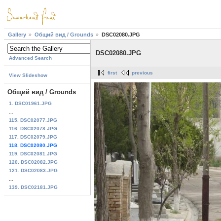
Gallery
Общий вид / Grounds
DSC02080.JPG
DSC02080.JPG
Advanced Search
first
previous
View Slideshow
Общий вид / Grounds
1. DSC01961.JPG
...
115. DSC02077.JPG
116. DSC02078.JPG
117. DSC02079.JPG
118. DSC02080.JPG
119. DSC02081.JPG
120. DSC02082.JPG
121. DSC02083.JPG
...
139. DSC02181.JPG