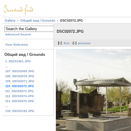
Gallery
Общий вид / Grounds
DSC02072.JPG
DSC02072.JPG
Advanced Search
first
previous
View Slideshow
Общий вид / Grounds
1. DSC01961.JPG
...
107. DSC02069.JPG
108. DSC02070.JPG
109. DSC02071.JPG
110. DSC02072.JPG
111. DSC02073.JPG
112. DSC02074.JPG
113. DSC02075.JPG
...
139. DSC02181.JPG