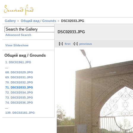
Gallery
Общий вид / Grounds
DSC02033.JPG
DSC02033.JPG
Advanced Search
first
previous
View Slideshow
Общий вид / Grounds
1. DSC01961.JPG
...
68. DSC02029.JPG
69. DSC02031.JPG
70. DSC02032.JPG
71. DSC02033.JPG
72. DSC02034.JPG
73. DSC02035.JPG
74. DSC02036.JPG
...
139. DSC02181.JPG