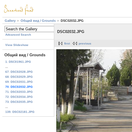
Gallery
Общий вид / Grounds
DSC02032.JPG
DSC02032.JPG
Advanced Search
first
previous
View Slideshow
Общий вид / Grounds
1. DSC01961.JPG
...
67. DSC02028.JPG
68. DSC02029.JPG
69. DSC02031.JPG
70. DSC02032.JPG
71. DSC02033.JPG
72. DSC02034.JPG
73. DSC02035.JPG
...
139. DSC02181.JPG