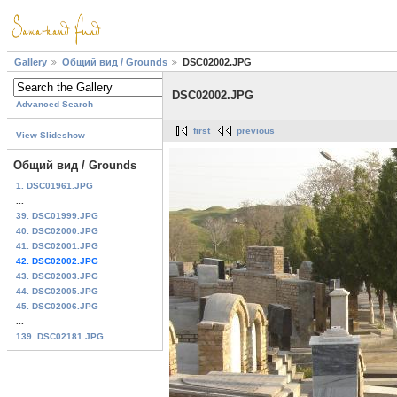
Gallery
Общий вид / Grounds
DSC02002.JPG
DSC02002.JPG
Advanced Search
first
previous
View Slideshow
Общий вид / Grounds
1. DSC01961.JPG
...
39. DSC01999.JPG
40. DSC02000.JPG
41. DSC02001.JPG
42. DSC02002.JPG
43. DSC02003.JPG
44. DSC02005.JPG
45. DSC02006.JPG
...
139. DSC02181.JPG