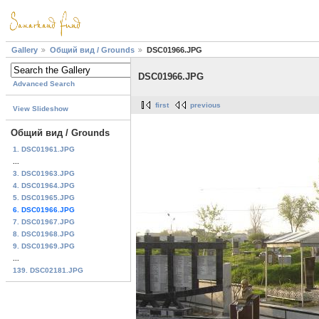
Gallery
Общий вид / Grounds
DSC01966.JPG
DSC01966.JPG
Advanced Search
first
previous
View Slideshow
Общий вид / Grounds
1. DSC01961.JPG
...
3. DSC01963.JPG
4. DSC01964.JPG
5. DSC01965.JPG
6. DSC01966.JPG
7. DSC01967.JPG
8. DSC01968.JPG
9. DSC01969.JPG
...
139. DSC02181.JPG