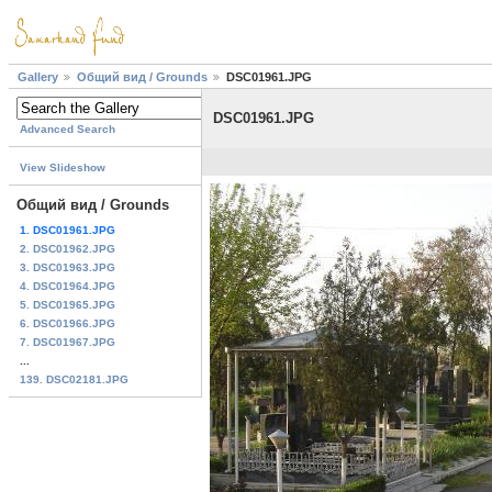
Gallery
Общий вид / Grounds
DSC01961.JPG
DSC01961.JPG
Advanced Search
View Slideshow
Общий вид / Grounds
1. DSC01961.JPG
2. DSC01962.JPG
3. DSC01963.JPG
4. DSC01964.JPG
5. DSC01965.JPG
6. DSC01966.JPG
7. DSC01967.JPG
...
139. DSC02181.JPG