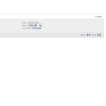
Login
Date: 04/13/2005
Size:
Full size:
1280x960
next
last