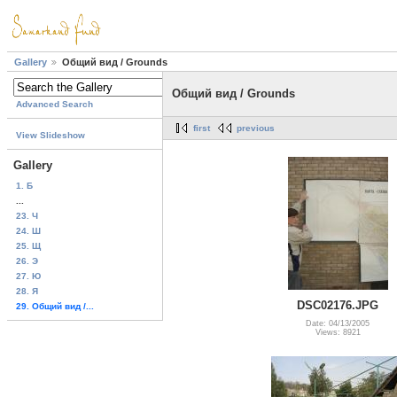
Gallery
Общий вид / Grounds
Общий вид / Grounds
Advanced Search
first
previous
View Slideshow
Gallery
1. Б
...
23. Ч
24. Ш
25. Щ
26. Э
27. Ю
28. Я
DSC02176.JPG
29. Общий вид /...
Date: 04/13/2005
Views: 8921