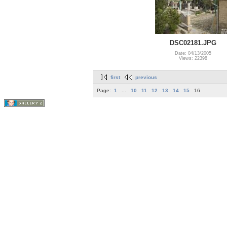
DSC02181.JPG
Date: 04/13/2005
Views: 22398
first
previous
Page:
1
...
10
11
12
13
14
15
16