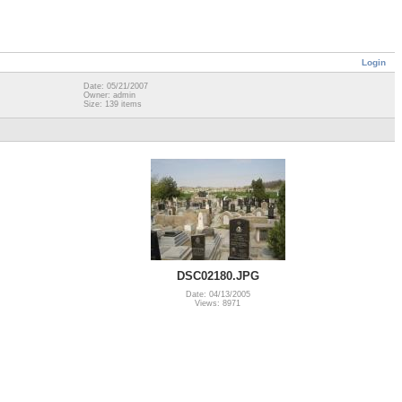
Login
Date: 05/21/2007
Owner: admin
Size: 139 items
DSC02180.JPG
Date: 04/13/2005
Views: 8971