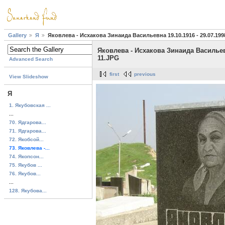
Gallery
Я
Яковлева - Исхакова Зинаида Васильевна 19.10.1916 - 29.07.1998
Яковлева - Исхакова Зинаида Васильевна
11.JPG
Advanced Search
first
previous
View Slideshow
Я
1. Якубовская ...
...
70. Ядгарова...
71. Ядгарова...
72. Якобсой...
73. Яковлева -...
74. Якопсон...
75. Якубов ...
76. Якубов...
...
128. Якубова...