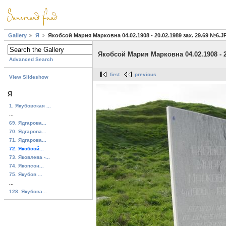
Gallery
Я
Якобсой Мария Марковна 04.02.1908 - 20.02.1989 зах. 29.69 №6.J
Якобсой Мария Марковна 04.02.1908 - 2
Advanced Search
first
previous
View Slideshow
Я
1. Якубовская ...
...
69. Ядгарова...
70. Ядгарова...
71. Ядгарова...
72. Якобсой...
73. Яковлева -...
74. Якопсон...
75. Якубов ...
...
128. Якубова...