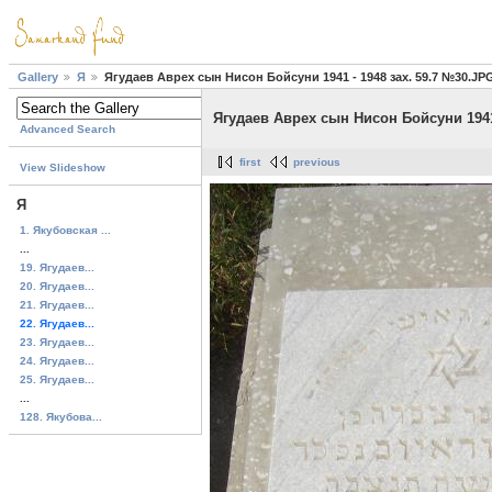
Gallery
Я
Ягудаев Аврех сын Нисон Бойсуни 1941 - 1948 зах. 59.7 №30.JP
Ягудаев Аврех сын Нисон Бойсуни 1941 
Advanced Search
first
previous
View Slideshow
Я
1. Якубовская ...
...
19. Ягудаев...
20. Ягудаев...
21. Ягудаев...
22. Ягудаев...
23. Ягудаев...
24. Ягудаев...
25. Ягудаев...
...
128. Якубова...