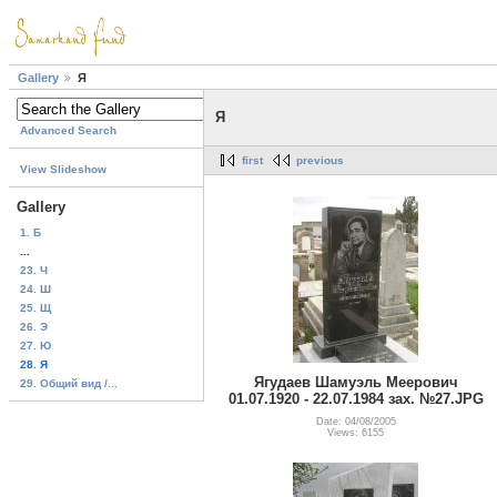
Gallery
Я
Я
Advanced Search
first
previous
View Slideshow
Gallery
1. Б
...
23. Ч
24. Ш
25. Щ
26. Э
27. Ю
28. Я
Ягудаев Шамуэль Меерович
29. Общий вид /...
01.07.1920 - 22.07.1984 зах. №27.JPG
Date: 04/08/2005
Views: 6155