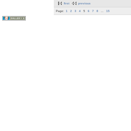
first
previous
Page:
1
2
3
4
5
6
7
8
...
15