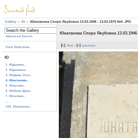
Gallery
Ю
Юнатанова Споро Якубовна 13.03.1946 - 13.03.1975 №9 .JPG
Юнатанова Споро Якубовна 13.03.1946 
Advanced Search
first
previous
View Slideshow
Ю
1. Юдашкин...
2. Юдашкина...
3. Юидова Эчел...
4. Юнатанова...
5. Юнусова...
6. Юобова Дина...
7. Юсалова...
...
103. Юшуваева...