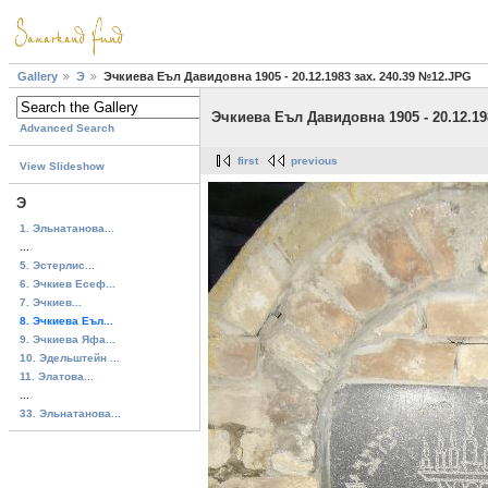
Gallery
Э
Эчкиева Еъл Давидовна 1905 - 20.12.1983 зах. 240.39 №12.JPG
Эчкиева Еъл Давидовна 1905 - 20.12.19
Advanced Search
first
previous
View Slideshow
Э
1. Эльнатанова...
...
5. Эстерлис...
6. Эчкиев Есеф...
7. Эчкиев...
8. Эчкиева Еъл...
9. Эчкиева Яфа...
10. Эдельштейн ...
11. Элатова...
...
33. Эльнатанова...