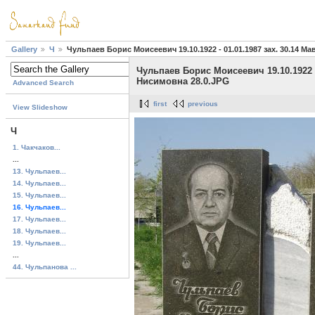
Gallery
Ч
Чульпаев Борис Моисеевич 19.10.1922 - 01.01.1987 зах. 30.14 
Чульпаев Борис Моисеевич 19.10.1922 -
Нисимовна 28.0.JPG
Advanced Search
first
previous
View Slideshow
Ч
1. Чакчаков...
...
13. Чульпаев...
14. Чульпаев...
15. Чульпаев...
16. Чульпаев...
17. Чульпаев...
18. Чульпаев...
19. Чульпаев...
...
44. Чульпанова ...