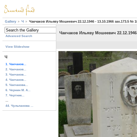
Gallery
Ч
Чакчаков Ильяву Мошеевич 22.12.1946 - 13.10.1966 зах.173.5 № 
Чакчаков Ильяву Мошеевич 22.12.1946 -
Advanced Search
View Slideshow
Ч
1. Чакчаков...
2. Чакчаков...
3. Чакчаков...
4. Чакчаков...
5. Чакчакова...
6. Чернин М. А...
7. Чертник...
...
44. Чульпанова ...