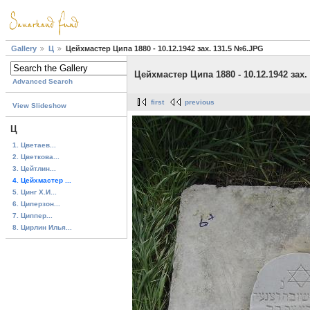
Gallery
Ц
Цейхмастер Ципа 1880 - 10.12.1942 зах. 131.5 №6.JPG
Цейхмастер Ципа 1880 - 10.12.1942 зах
Advanced Search
first
previous
View Slideshow
Ц
1. Цветаев...
2. Цветкова...
3. Цейтлин...
4. Цейхмастер ...
5. Цинг Х.И...
6. Циперзон...
7. Циппер...
8. Цирлин Илья...