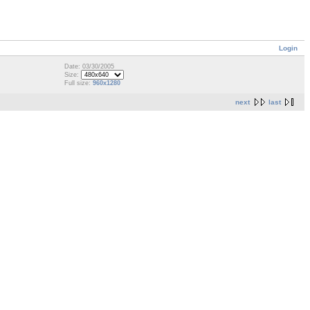
Login
Date: 03/30/2005
Size:
Full size:
960x1280
next
last