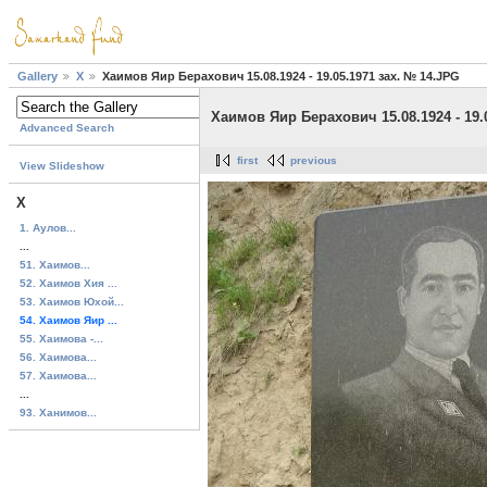
Gallery
Х
Хаимов Яир Берахович 15.08.1924 - 19.05.1971 зах. № 14.JPG
Хаимов Яир Берахович 15.08.1924 - 19.
Advanced Search
first
previous
View Slideshow
Х
1. Аулов...
...
51. Хаимов...
52. Хаимов Хия ...
53. Хаимов Юхой...
54. Хаимов Яир ...
55. Хаимова -...
56. Хаимова...
57. Хаимова...
...
93. Ханимов...