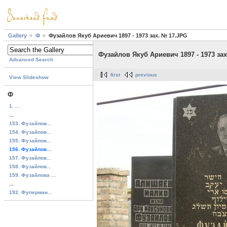
Gallery
Ф
Фузайлов Якуб Ариевич 1897 - 1973 зах. № 17.JPG
Фузайлов Якуб Ариевич 1897 - 1973 за
Advanced Search
first
previous
View Slideshow
Ф
1. ...
...
153. Фузайлов...
154. Фузайлов...
155. Фузайлов...
156. Фузайлов...
157. Фузайлов...
158. Фузайлов...
159. Фузайлова ...
...
192. Фуперман...