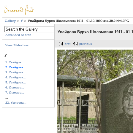
Gallery
У
Увайдова Бурхо Шоломовна 1911 - 01.10.1990 зах.39.2 №4.JPG
Увайдова Бурхо Шоломовна 1911 - 01.1
Advanced Search
first
previous
View Slideshow
У
1. Увайдов...
2. Увайдова...
3. Увайдова...
4. Увайдова...
5. Увайдова...
6. Уламаев...
7. Уламаев...
...
22. Ушярова...