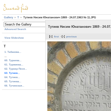
Gallery
T
Тутиев Нисим Юнатанович 1869 - 24.07.1963 № 11.JPG
Тутиев Нисим Юнатанович 1869 - 24.07
Advanced Search
first
previous
View Slideshow
T
1. Табакова...
...
60. Тураева...
61. Туржиева...
62. Турнер Песя...
63. Тутиев...
64. Тутиев...
65. Тутиева...
66. Тучинская...