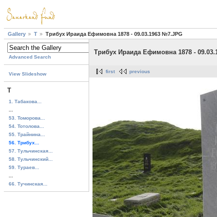
Gallery
T
Трибух Ираида Ефимовна 1878 - 09.03.1963 №7.JPG
Трибух Ираида Ефимовна 1878 - 09.03
Advanced Search
first
previous
View Slideshow
T
1. Табакова...
...
53. Томорова...
54. Тотолова...
55. Трайнина...
56. Трибух...
57. Тульчинская...
58. Тульчинский...
59. Тураев...
...
66. Тучинская...