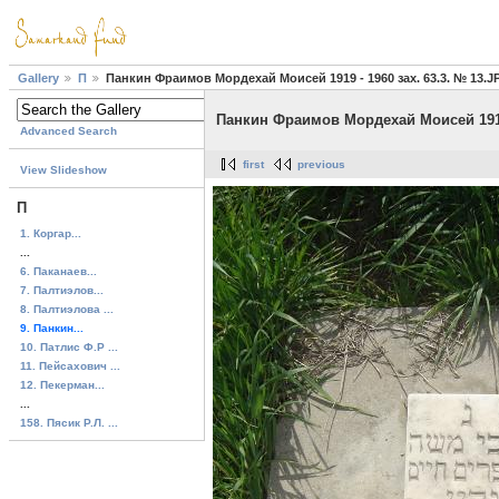
Gallery
П
Панкин Фраимов Мордехай Моисей 1919 - 1960 зах. 63.3. № 13.J
Панкин Фраимов Мордехай Моисей 1919 
Advanced Search
first
previous
View Slideshow
П
1. Коргар...
...
6. Паканаев...
7. Палтиэлов...
8. Палтиэлова ...
9. Панкин...
10. Патлис Ф.Р ...
11. Пейсахович ...
12. Пекерман...
...
158. Пясик Р.Л. ...