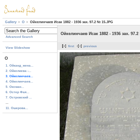
Gallery
О
Ойкелинчаев Исак 1882 - 1936 зах. 97.2 № 15.JPG
Ойкелинчаев Исак 1882 - 1936 зах. 97.
Advanced Search
first
previous
View Slideshow
О
1. Ойканд_жена...
2. Ойкелиева -...
3. Ойкелинчаев...
4. Ойкелинчаев...
5. Оксман...
6. Остер Фая...
7. Островский ...
...
11. Ошерова...