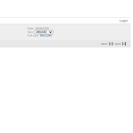
Login
Date: 04/06/2005
Size:
Full size:
960x1280
next
last