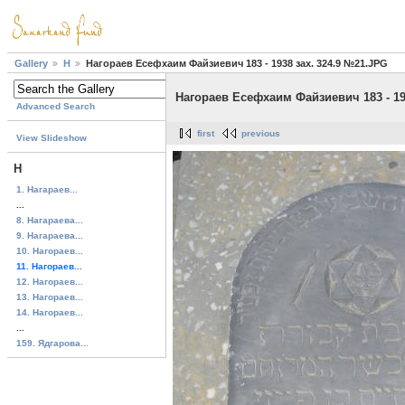
Gallery
H
Нагораев Есефхаим Файзиевич 183 - 1938 зах. 324.9 №21.JPG
Нагораев Есефхаим Файзиевич 183 - 19
Advanced Search
first
previous
View Slideshow
H
1. Нагараев...
...
8. Нагараева...
9. Нагараева...
10. Нагораев...
11. Нагораев...
12. Нагораев...
13. Нагораев...
14. Нагораев...
...
159. Ядгарова...