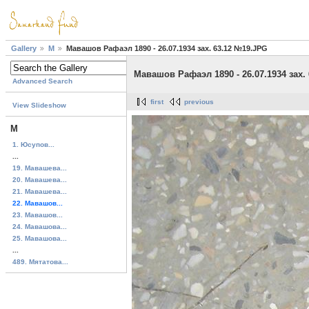
Gallery
М
Мавашов Рафаэл 1890 - 26.07.1934 зах. 63.12 №19.JPG
Мавашов Рафаэл 1890 - 26.07.1934 зах.
Advanced Search
first
previous
View Slideshow
М
1. Юсупов...
...
19. Мавашева...
20. Мавашева...
21. Мавашева...
22. Мавашов...
23. Мавашов...
24. Мавашова...
25. Мавашова...
...
489. Мятатова...